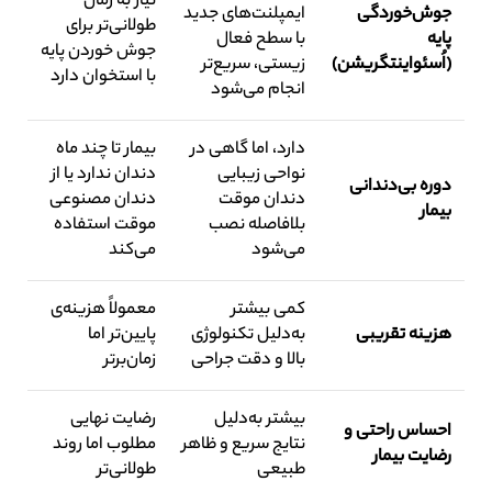
نیاز به زمان
جوش‌خوردگی
ایمپلنت‌های جدید
طولانی‌تر برای
پایه
با سطح فعال
جوش خوردن پایه
(اُسئواینتگریشن)
زیستی، سریع‌تر
با استخوان دارد
انجام می‌شود
دارد، اما گاهی در
بیمار تا چند ماه
نواحی زیبایی
دندان ندارد یا از
دوره بی‌دندانی
دندان موقت
دندان مصنوعی
بیمار
بلافاصله نصب
موقت استفاده
می‌شود
می‌کند
کمی بیشتر
معمولاً هزینه‌ی
هزینه تقریبی
به‌دلیل تکنولوژی
پایین‌تر اما
بالا و دقت جراحی
زمان‌برتر
بیشتر به‌دلیل
رضایت نهایی
احساس راحتی و
نتایج سریع و ظاهر
مطلوب اما روند
رضایت بیمار
طبیعی
طولانی‌تر