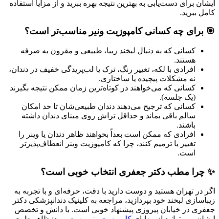
ایشان برای دست‌یابی به بهترین نتیجه بهره ببرید و از مزایا استفاده
کامل ببرید.
🎯 برای چه کسانی کامپوزیت ونیر مناسب‌تر است؟
کسانی که به دنبال لبخند زیبا، طبیعی و مقرون به صرفه
هستند.
افرادی با لکه، تغییر رنگ، ترک یا لب‌پریدگی خفیف در دندان،
نه مشکلات پیچیده یا ساختاری.
کسانی که می‌خواهند در کوتاه‌ترین زمان ممکن نتیجه بگیرند
(یک جلسه).
کسانی که ترجیح می‌دهند دندان طبیعی‌شان تا حد امکان
سالم باقی بماند و حداقل تراش روی مینای دندان داشته
باشند.
افرادی که ممکن است بعداً بخواهند ظاهر دندان یا وینر را
تغییر یا ترمیم کنند، چرا که کامپوزیت وینر انعطاف‌پذیرتر
است.
✨ چرا مطب دکتر جعفری انتخاب خوبی است؟
اگر در تهران هستید و دوست دارید با دقت، حرفه‌ای و با تجربه به
زیباسازی لبخند خود بپردازید، مراجعه به کلینیک دندانپزشکی دکتر
جعفری در خیابان پیروزی پیشنهاد خوبی است. با دانش و تخصص
ایشان، می‌توانید از مزایای
کامپوزیت و
نیر بهره ببرید: ظاهر طبیعی،