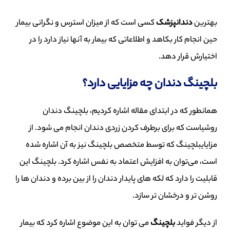
بهتر
ی
ن
دندانپزشک
کس
ی
است که از م
ی
زان
است
رس
و نگران
ی
ب
ی
مار
ح
ی
ن
انجام کار بکاهد و اطلاعات
ی
که ب
ی
مار
به آنها ن
ی
از
دارد را در
اخت
ی
ارش
قرار دهد
.
بل
چ
ی
نگ
دندان چه مزا
ی
ا
یی
دارد
؟
همانطور که در ابتدا
ی
مقاله اشاره کرد
ی
م
،
بل
چ
ی
نگ
دندان
روش
ی
است که برا
ی
برطرف کردن زرد
ی
دندان انجام م
ی
شود
.
از
مزا
ی
ا
ی
بل
چ
ی
نگ
که توسط متخصص
بل
چ
ی
نگ
ن
ی
ز
به آن اشاره شده
است
،
م
ی‌
توان
به افزا
ی
ش
اعتماد به نفس اشاره کرد
.
بلچینگ این
قابل
ی
ت
را دارد که لکه ها
ی
پا
ی
دار
دندان را از ب
ی
ن
برده و دندان ها را
روشن تر و درخشان تر
سازد.
از د
ی
گر
فوا
ی
د
بل
چ
ی
نگ
م
ی
توان به ا
ی
ن
موضوع اشاره کرد که ب
ی
مار