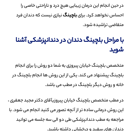
در ح
ی
ن
انجام ا
ی
ن
درمان ز
ی
با
یی
ه
ی
چ
درد و ناراحت
ی
خاص
ی
را
احساس نخواه
د
کرد
. برای
بل
چ
ی
نگ
نیازی نیست که دندان فرد
متقاضی تراشیده شود.
با
مراحل بل
چ
ی
نگ
دندان در دندانپزشک
ی آشنا
شوید
متخصص
بلچینگ خیابان پیروزی
به شما دو روش را برای انجام
بلچینگ پیشنهاد می کند. یکی از این روش ها انجام بلچینگ در
خانه و روش دیگر بلچینگ در مطب می باشد.
در مطب متخصص
بلچینگ خیابان پیروزیآقای دکتر مجید جعفری
،
این روش درمانی ساده تر از آنچه تصور می کنید انجام می شود. با
مراجعه به مطب دندانپزشکی طی دو الی سه جلسه می توانید
دندان های سفید و درخشانی داشته باشید.