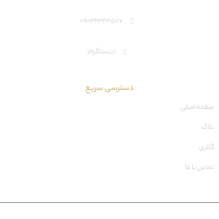
09032343577
اینستاگرام
دسترسی سریع
صفحه اصلی
بلاگ
گالری
تماس با ما