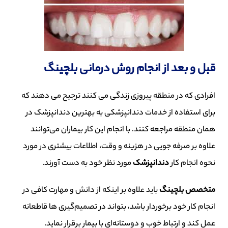
قبل و بعد از انجام روش درمانی بلچینگ
افراد
ی
که در منطقه پ
ی
روز
ی
زندگ
ی
م
ی
کنند ترج
ی
ح
م
ی
دهند که
برا
ی
استفاده از خدمات دندانپزشک
ی
به
بهترین دندانپزشک
در
همان منطقه مراجعه کنند
.
با انجام ا
ی
ن
کار
بیماران
م
ی‌
توان
ن
د
علاوه بر صرفه جو
یی
در هز
ی
نه
و وقت
،
اطلاعات ب
ی
شتر
ی
در مورد
نحوه انجام کار
دندانپزشک
مورد ن
ظر
خود به دست آورند
.
متخصص
بل
چ
ی
نگ
با
ی
د
علاوه بر ا
ی
نکه
از دانش و مهارت کاف
ی
در
انجام کار خود برخوردار باشد
،
بتواند در تصم
ی
م‌گ
ی
ر
ی
ها
قاطعانه
عمل کند و ارتباط خوب و دوستانه‌ا
ی
با ب
ی
مار
برقرار نما
ی
د
.