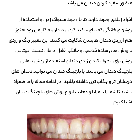
منظور
سفید کردن دندان می باشد
.
ا
فراد
زیادی
وجود
دارند
که
با
وجود
مسواک
زدن
و
استفاده از
روش
های
خانگی
که
برای
سفید
کردن
دندان
به
کار
می
رود
هنوز
هم
از
زردی
دندان
هایشان
شکایت
می
کنند
.
این
تغییر
رنگ
و
زرد
ی
با روش های ساده قدیمی و خانگی قابل درمان نیست
.
بهترین
روش برای برطرف کردن زردی دندان استفاده از
روش درمانی
بلچینگ دندان می
باشد
.
با بلچینگ دندان می توانید دندان های
درخشان تر و جذاب تری داشته باشید
.
در ادامه مقاله با ما همراه
باشید تا شما را با مزایا و معایب انواع روش های بلچینگ دندان
آشنا کنیم
.