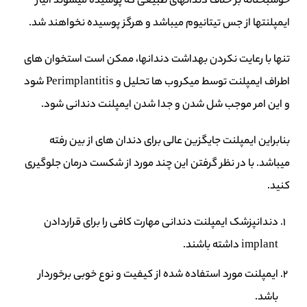
خوشبختانه بر خلاف دندانهای طبیعی که پوسیده میشوند الیاژ
ایمپلنتها از جس تیتانیوم میباشد و هرگز پوسیده نخواهند شد.
تنها با رعایت نکردن بهداشت دندانها، ممکن است استخوان های
اطراف ایمپلنت توسط میکروب ها تحلیل و Perimplantitis شود
و این امر موجب شل شدن و جدا شدن ایمپلنت دندانی شود.
بنابراین ایمپلنت جایگزین عالی برای دندان های از بین رفته
میباشد. با در نظر گرفتن این چند مورد از شکست درمان جلوگیری
کنید.
دندانپزشک ایمپلنت دندانی مهارت کافی را برای قراردادن
implant داشته باشند.
ایمپلنت مورد استفاده شده از کیفیت و نوع خوبی برخوردار
باشد.