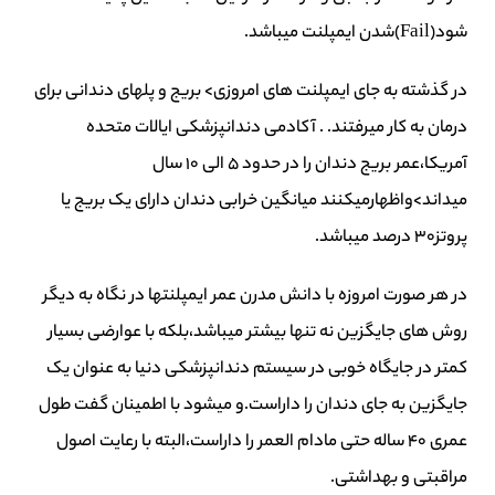
شود(Fail)شدن ایمپلنت میباشد.
در گذشته به جای ایمپلنت های امروزی> بریج و پلهای دندانی برای
درمان به کار میرفتند. . آکادمی دندانپزشکی ایالات متحده
آمریکا،عمر بریج دندان را در حدود 5 الی 10 سال
میداند>واظهارمیکنند میانگین خرابی دندان دارای یک بریج یا
پروتز30 درصد میباشد.
در هر صورت امروزه با دانش مدرن عمر ایمپلنتها در نگاه به دیگر
روش های جایگزین نه تنها بیشتر میباشد،بلکه با عوارضی بسیار
کمتر در جایگاه خوبی در سیستم دندانپزشکی دنیا به عنوان یک
جایگزین به جای دندان را داراست.و میشود با اطمینان گفت طول
عمری 40 ساله حتی مادام العمر را داراست،البته با رعایت اصول
مراقبتی و بهداشتی.